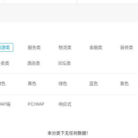
旅游类
服务类
物流类
金融类
装修类
外卖类
酒店类
论坛类
橙色
黄色
绿色
蓝色
紫色
WAP端
PC/WAP
响应式
本分类下无任何数据！